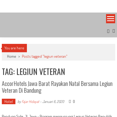
Skip
Bandung Side
Sisi Cantik Bandung
to
content
You are here
Home
>
Posts tagged "legiun veteran"
TAG: LEGIUN VETERAN
AccorHotels Jawa Barat Rayakan Natal Bersama Legiun
Veteran Di Bandung
Hotel
0
by
Fajar Hidayat
-
Januari 6, 2020
Bandung Side, Jl. Jawa - Program mengunjungi Legiun Veteran Republik