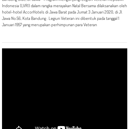
Indonesia (LVRI) dalam rangka merayakan Natal Bersama dilaksanakan oleh
hotel-hotel AccorHotels di Jawa Barat pada Jumat 3 Januari 2020, di Jl.
Jawa No.56, Kota Bandung . Legiun Veteran ini dibentuk pada tanggal 1
Januari 1957 yang merupakan perhimpunan para Veteran