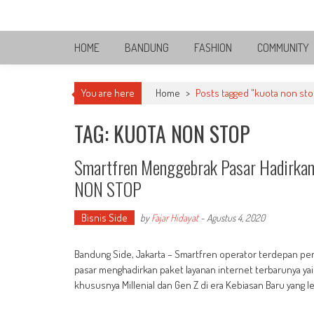
Skip
Bandung Side
to
Sisi Cantik Bandung
content
HOME
BANDUNG
FASHION
COMMUNITY
You are here
Home
>
Posts tagged "kuota non sto
TAG: KUOTA NON STOP
Smartfren Menggebrak Pasar Hadirkan
NON STOP
Bisnis Side
by
Fajar Hidayat
-
Agustus 4, 2020
Bandung Side, Jakarta – Smartfren operator terdepan pen
pasar menghadirkan paket layanan internet terbarunya y
khususnya Millenial dan Gen Z di era Kebiasan Baru yang l