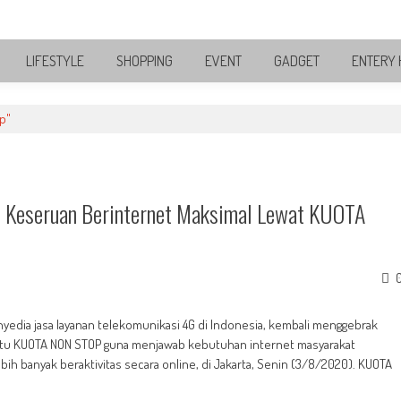
LIFESTYLE
SHOPPING
EVENT
GADGET
ENTERY 
p"
 Keseruan Berinternet Maksimal Lewat KUOTA
yedia jasa layanan telekomunikasi 4G di Indonesia, kembali menggebrak
aitu KUOTA NON STOP guna menjawab kebutuhan internet masyarakat
ebih banyak beraktivitas secara online, di Jakarta, Senin (3/8/2020). KUOTA