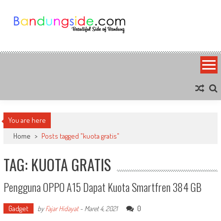
Skip
to
content
Bandung Side
Sisi Cantik Bandung
You are here
Home
>
Posts tagged "kuota gratis"
TAG: KUOTA GRATIS
Pengguna OPPO A15 Dapat Kuota Smartfren 384 GB
Gadget
0
by
Fajar Hidayat
-
Maret 4, 2021