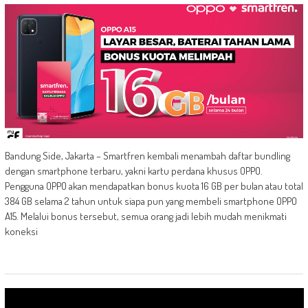
Bandung Side, Jakarta – Smartfren kembali menambah daftar bundling
dengan smartphone terbaru, yakni kartu perdana khusus OPPO.
Pengguna OPPO akan mendapatkan bonus kuota 16 GB per bulan atau total
384 GB selama 2 tahun untuk siapa pun yang membeli smartphone OPPO
A15. Melalui bonus tersebut, semua orang jadi lebih mudah menikmati
koneksi