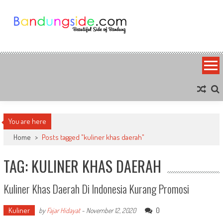
Skip
to
content
Bandung Side
Sisi Cantik Bandung
You are here
Home
>
Posts tagged "kuliner khas daerah"
TAG: KULINER KHAS DAERAH
Kuliner Khas Daerah Di Indonesia Kurang Promosi
Kuliner
0
by
Fajar Hidayat
-
November 12, 2020