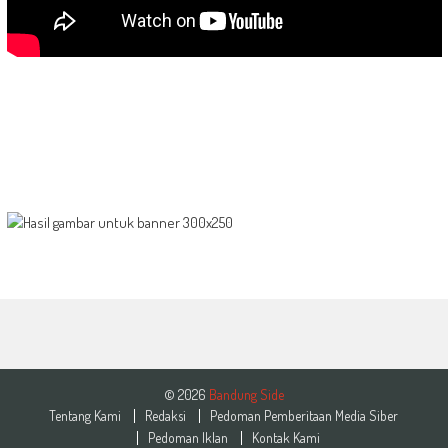
© 2026
Bandung Side
Tentang Kami
Redaksi
Pedoman Pemberitaan Media Siber
Pedoman Iklan
Kontak Kami