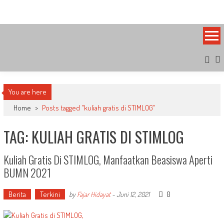
Skip
Bandung Side
Sisi Cantik Bandung
to
content
You are here
Home
>
Posts tagged "kuliah gratis di STIMLOG"
TAG: KULIAH GRATIS DI STIMLOG
Kuliah Gratis Di STIMLOG, Manfaatkan Beasiswa Aperti
BUMN 2021
Berita
Terkini
0
by
Fajar Hidayat
-
Juni 12, 2021