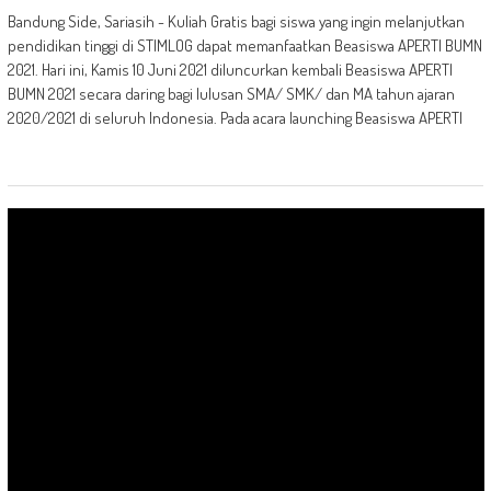
Bandung Side, Sariasih - Kuliah Gratis bagi siswa yang ingin melanjutkan
pendidikan tinggi di STIMLOG dapat memanfaatkan Beasiswa APERTI BUMN
2021. Hari ini, Kamis 10 Juni 2021 diluncurkan kembali Beasiswa APERTI
BUMN 2021 secara daring bagi lulusan SMA/ SMK/ dan MA tahun ajaran
2020/2021 di seluruh Indonesia. Pada acara launching Beasiswa APERTI