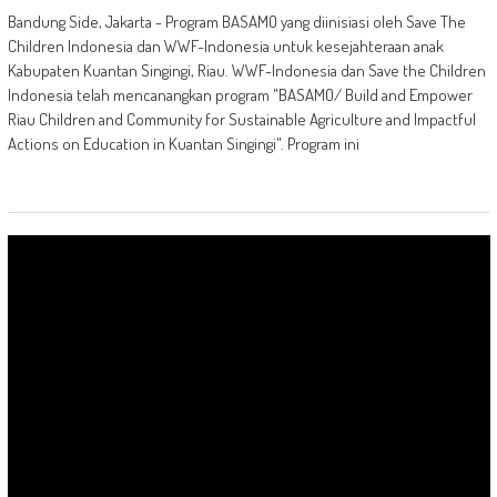
Bandung Side, Jakarta - Program BASAMO yang diinisiasi oleh Save The
Children Indonesia dan WWF-Indonesia untuk kesejahteraan anak
Kabupaten Kuantan Singingi, Riau. WWF-Indonesia dan Save the Children
Indonesia telah mencanangkan program "BASAMO/ Build and Empower
Riau Children and Community for Sustainable Agriculture and Impactful
Actions on Education in Kuantan Singingi". Program ini