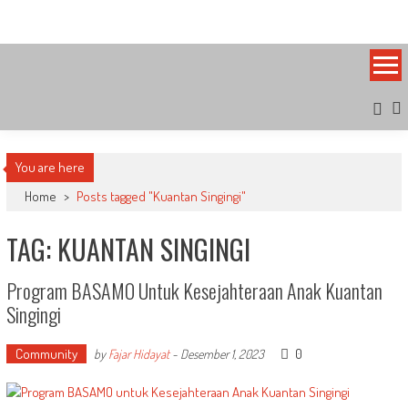
Skip
Bandung Side
Sisi Cantik Bandung
to
content
You are here
Home
>
Posts tagged "Kuantan Singingi"
TAG: KUANTAN SINGINGI
Program BASAMO Untuk Kesejahteraan Anak Kuantan
Singingi
Community
0
by
Fajar Hidayat
-
Desember 1, 2023