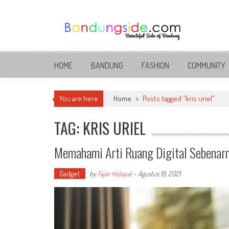
Skip
to
content
Bandung Side
Sisi Cantik Bandung
HOME
BANDUNG
FASHION
COMMUNITY
You are here
Home
>
Posts tagged "kris uriel"
TAG: KRIS URIEL
Memahami Arti Ruang Digital Sebenar
Gadget
by
Fajar Hidayat
-
Agustus 19, 2021