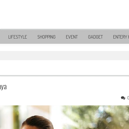
LIFESTYLE
SHOPPING
EVENT
GADGET
ENTERY 
nya