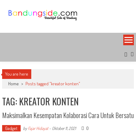
Skip
to
content
Bandung Side
Sisi Cantik Bandung
You are here
Home
>
Posts tagged "kreator konten"
TAG: KREATOR KONTEN
Maksimalkan Kesempatan Kolaborasi Cara Untuk Bersatu
Gadget
0
by
Fajar Hidayat
-
Oktober 11, 2021