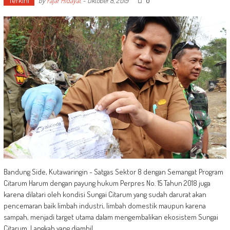
Terkini
0
by
Fajar Hidayat
-
Oktober 8, 2019
Bandung Side, Kutawaringin - Satgas Sektor 8 dengan Semangat Program
Citarum Harum dengan payung hukum Perpres No. 15 Tahun 2018 juga
karena dilatari oleh kondisi Sungai Citarum yang sudah darurat akan
pencemaran baik limbah industri, limbah domestik maupun karena
sampah, menjadi target utama dalam mengembalikan ekosistem Sungai
Citarum. Langkah yang diambil,