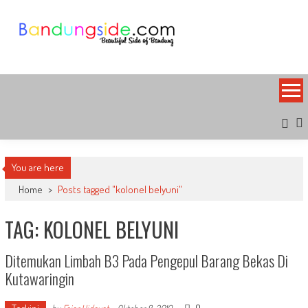
Skip
to
content
Bandung Side
Sisi Cantik Bandung
You are here
Home
>
Posts tagged "kolonel belyuni"
TAG: KOLONEL BELYUNI
Ditemukan Limbah B3 Pada Pengepul Barang Bekas Di
Kutawaringin