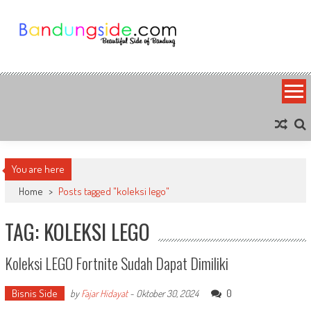
Skip
to
content
Bandung Side
Sisi Cantik Bandung
You are here
Home
>
Posts tagged "koleksi lego"
TAG: KOLEKSI LEGO
Koleksi LEGO Fortnite Sudah Dapat Dimiliki
Bisnis Side
0
by
Fajar Hidayat
-
Oktober 30, 2024