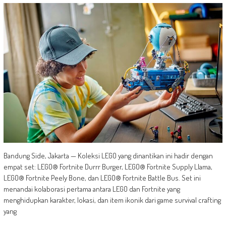
Bandung Side, Jakarta — Koleksi LEGO yang dinantikan ini hadir dengan
empat set: LEGO® Fortnite Durrr Burger, LEGO® Fortnite Supply Llama,
LEGO® Fortnite Peely Bone, dan LEGO® Fortnite Battle Bus. Set ini
menandai kolaborasi pertama antara LEGO dan Fortnite yang
menghidupkan karakter, lokasi, dan item ikonik dari game survival crafting
yang