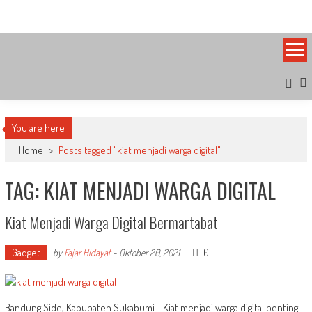
Skip
Bandung Side
Sisi Cantik Bandung
to
content
You are here
Home
>
Posts tagged "kiat menjadi warga digital"
TAG: KIAT MENJADI WARGA DIGITAL
Kiat Menjadi Warga Digital Bermartabat
Gadget
0
by
Fajar Hidayat
-
Oktober 20, 2021
Bandung Side, Kabupaten Sukabumi - Kiat menjadi warga digital penting