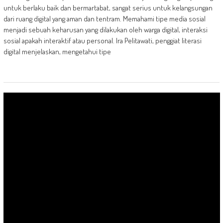
untuk berlaku baik dan bermartabat, sangat serius untuk kelangsungan
dari ruang digital yang aman dan tentram. Memahami tipe media sosial
menjadi sebuah keharusan yang dilakukan oleh warga digital, interaksi
sosial apakah interaktif atau personal. Ira Pelitawati, penggiat literasi
digital menjelaskan, mengetahui tipe