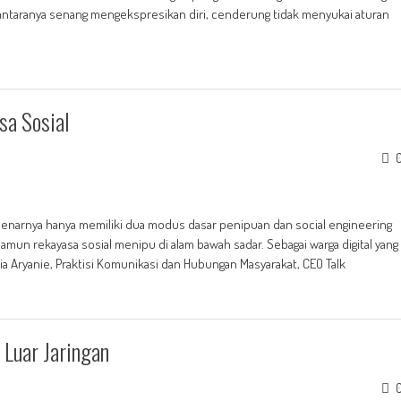
 Di antaranya senang mengekspresikan diri, cenderung tidak menyukai aturan
sa Sosial
benarnya hanya memiliki dua modus dasar penipuan dan social engineering
mun rekayasa sosial menipu di alam bawah sadar. Sebagai warga digital yang
ia Aryanie, Praktisi Komunikasi dan Hubungan Masyarakat, CEO Talk
 Luar Jaringan