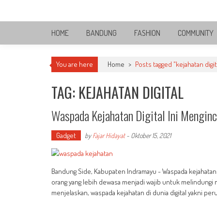
Skip
Bandung Side
to
Sisi Cantik Bandung
content
HOME
BANDUNG
FASHION
COMMUNITY
You are here
Home
>
Posts tagged "kejahatan digit
TAG: KEJAHATAN DIGITAL
Waspada Kejahatan Digital Ini Mengin
Gadget
by
Fajar Hidayat
-
Oktober 15, 2021
Bandung Side, Kabupaten Indramayu - Waspada kejahatan du
orang yang lebih dewasa menjadi wajib untuk melindungi m
menjelaskan, waspada kejahatan di dunia digital yakni p