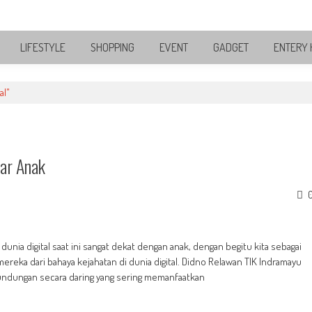
LIFESTYLE
SHOPPING
EVENT
GADGET
ENTERY 
al"
car Anak
nia digital saat ini sangat dekat dengan anak, dengan begitu kita sebagai
ereka dari bahaya kejahatan di dunia digital. Didno Relawan TIK Indramayu
erundungan secara daring yang sering memanfaatkan