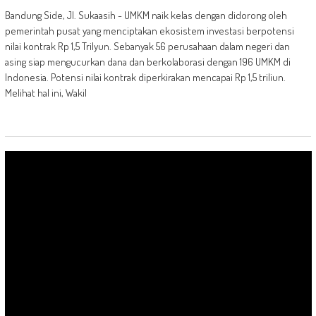
Bandung Side, Jl. Sukaasih - UMKM naik kelas dengan didorong oleh
pemerintah pusat yang menciptakan ekosistem investasi berpotensi
nilai kontrak Rp 1,5 Trilyun. Sebanyak 56 perusahaan dalam negeri dan
asing siap mengucurkan dana dan berkolaborasi dengan 196 UMKM di
Indonesia. Potensi nilai kontrak diperkirakan mencapai Rp 1,5 triliun.
Melihat hal ini, Wakil