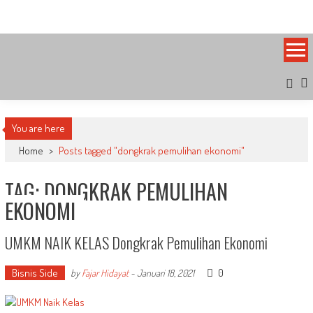
Skip
Bandung Side
Sisi Cantik Bandung
to
content
You are here
Home
>
Posts tagged "dongkrak pemulihan ekonomi"
TAG: DONGKRAK PEMULIHAN
EKONOMI
UMKM NAIK KELAS Dongkrak Pemulihan Ekonomi
Bisnis Side
0
by
Fajar Hidayat
-
Januari 18, 2021