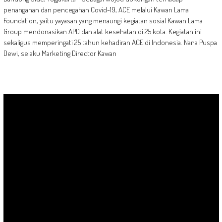
penanganan dan pencegahan Covid-19, ACE melalui Kawan Lama
Foundation, yaitu yayasan yang menaungi kegiatan sosial Kawan Lama
Group mendonasikan APD dan alat kesehatan di 25 kota. Kegiatan ini
sekaligus memperingati 25 tahun kehadiran ACE di Indonesia. Nana Puspa
Dewi, selaku Marketing Director Kawan