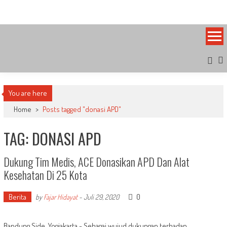
Skip
Bandung Side
Sisi Cantik Bandung
to
content
You are here
Home
>
Posts tagged "donasi APD"
TAG: DONASI APD
Dukung Tim Medis, ACE Donasikan APD Dan Alat
Kesehatan Di 25 Kota
Berita
0
by
Fajar Hidayat
-
Juli 29, 2020
Bandung Side, Yogjakarta - Sebagai wujud dukungan terhadap