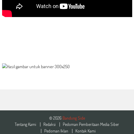
© 2026
Bandung Side
Tentang Kami
Redaksi
Pedoman Pemberitaan Media Siber
Pedoman Iklan
Kontak Kami