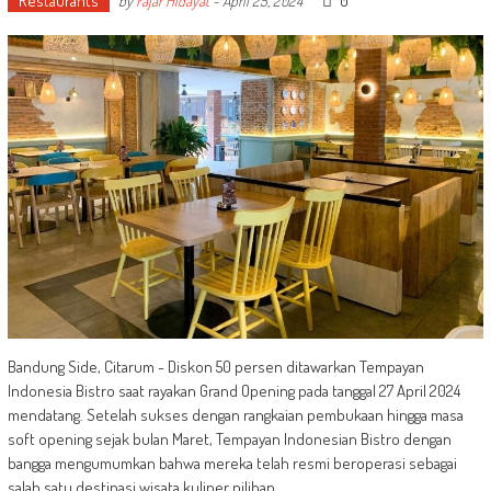
Restaurants
0
by
Fajar Hidayat
-
April 25, 2024
Bandung Side, Citarum - Diskon 50 persen ditawarkan Tempayan
Indonesia Bistro saat rayakan Grand Opening pada tanggal 27 April 2024
mendatang. Setelah sukses dengan rangkaian pembukaan hingga masa
soft opening sejak bulan Maret, Tempayan Indonesian Bistro dengan
bangga mengumumkan bahwa mereka telah resmi beroperasi sebagai
salah satu destinasi wisata kuliner pilihan