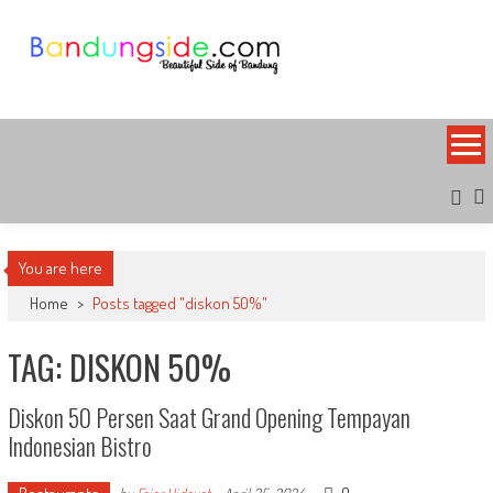
Skip
to
content
Bandung Side
Sisi Cantik Bandung
You are here
Home
>
Posts tagged "diskon 50%"
TAG: DISKON 50%
Diskon 50 Persen Saat Grand Opening Tempayan
Indonesian Bistro