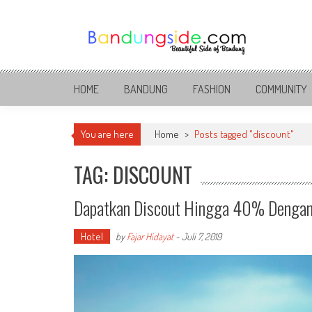
Skip
to
content
Bandung Side
Sisi Cantik Bandung
HOME
BANDUNG
FASHION
COMMUNITY
You are here
Home
>
Posts tagged "discount"
TAG: DISCOUNT
Dapatkan Discout Hingga 40% Dengan A
Hotel
by
Fajar Hidayat
-
Juli 7, 2019