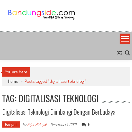
Skip
to
content
Bandung Side
Sisi Cantik Bandung
You are here
Home
>
Posts tagged "digitalisasi teknologi"
TAG: DIGITALISASI TEKNOLOGI
Digitalisasi Teknologi Diimbangi Dengan Berbudaya
Gadget
0
by
Fajar Hidayat
-
Desember 1, 2021