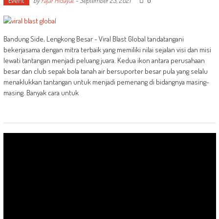
Event
0
by
Fajar Hidayat
-
September 23, 2021
Bandung Side, Lengkong Besar - Viral Blast Global tandatangani
bekerjasama dengan mitra terbaik yang memiliki nilai sejalan visi dan misi
lewati tantangan menjadi peluang juara. Kedua ikon antara perusahaan
besar dan club sepak bola tanah air bersuporter besar pula yang selalu
menaklukkan tantangan untuk menjadi pemenang di bidangnya masing-
masing. Banyak cara untuk