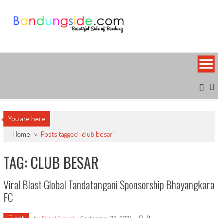
Skip
to
content
Bandung Side
Sisi Cantik Bandung
You are here
Home
>
Posts tagged "club besar"
TAG: CLUB BESAR
Viral Blast Global Tandatangani Sponsorship Bhayangkara
FC