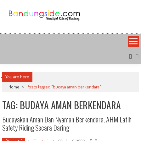
Skip
to
content
Bandung Side
Sisi Cantik Bandung
You are here
Home
>
Posts tagged "budaya aman berkendara"
TAG: BUDAYA AMAN BERKENDARA
Budayakan Aman Dan Nyaman Berkendara, AHM Latih
Safety Riding Secara Daring