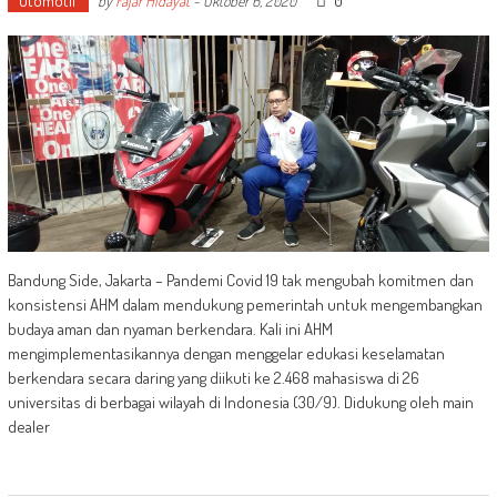
Otomotif
0
by
Fajar Hidayat
-
Oktober 6, 2020
Bandung Side, Jakarta – Pandemi Covid 19 tak mengubah komitmen dan
konsistensi AHM dalam mendukung pemerintah untuk mengembangkan
budaya aman dan nyaman berkendara. Kali ini AHM
mengimplementasikannya dengan menggelar edukasi keselamatan
berkendara secara daring yang diikuti ke 2.468 mahasiswa di 26
universitas di berbagai wilayah di Indonesia (30/9). Didukung oleh main
dealer