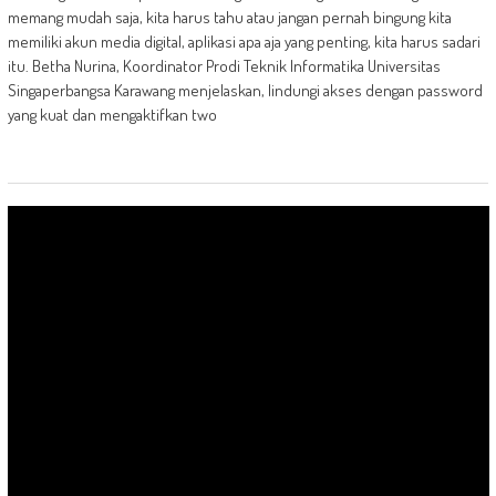
memang mudah saja, kita harus tahu atau jangan pernah bingung kita
memiliki akun media digital, aplikasi apa aja yang penting, kita harus sadari
itu. Betha Nurina, Koordinator Prodi Teknik Informatika Universitas
Singaperbangsa Karawang menjelaskan, lindungi akses dengan password
yang kuat dan mengaktifkan two