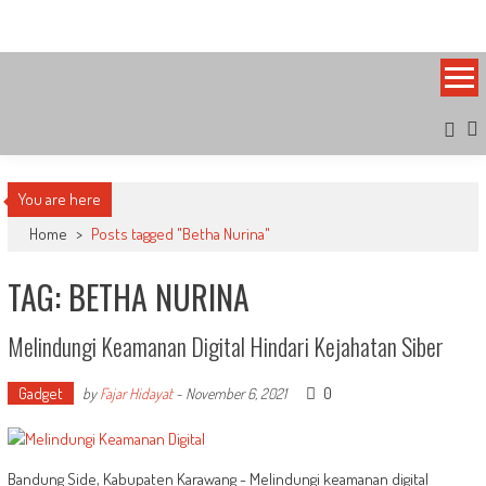
Skip
Bandung Side
Sisi Cantik Bandung
to
content
You are here
Home
>
Posts tagged "Betha Nurina"
TAG: BETHA NURINA
Melindungi Keamanan Digital Hindari Kejahatan Siber
Gadget
0
by
Fajar Hidayat
-
November 6, 2021
Bandung Side, Kabupaten Karawang - Melindungi keamanan digital