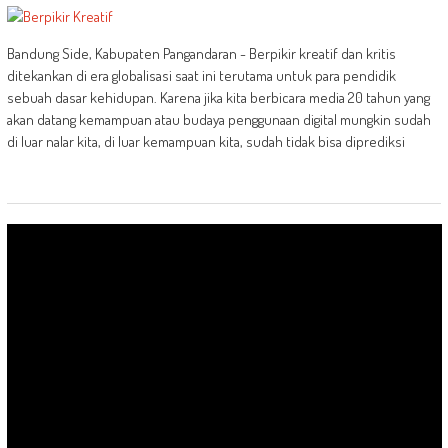
Bandung Side, Kabupaten Pangandaran - Berpikir kreatif dan kritis
ditekankan di era globalisasi saat ini terutama untuk para pendidik
sebuah dasar kehidupan. Karena jika kita berbicara media 20 tahun yang
akan datang kemampuan atau budaya penggunaan digital mungkin sudah
di luar nalar kita, di luar kemampuan kita, sudah tidak bisa diprediksi