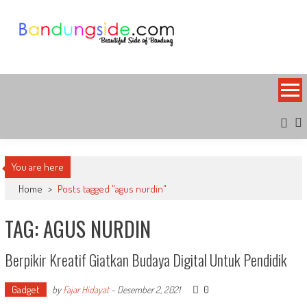
Skip
to
content
Bandung Side
Sisi Cantik Bandung
You are here
Home
>
Posts tagged "agus nurdin"
TAG: AGUS NURDIN
Berpikir Kreatif Giatkan Budaya Digital Untuk Pendidik
Gadget
0
by
Fajar Hidayat
-
Desember 2, 2021