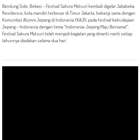
Bandung Side, Bekasi – Festival Sakura Matsuri kembali digelar Jababeka
Residence, kota mandiri terbesar di Timur Jakarta, bekerja sama dengan
Komunitas Alumni Jepang di Indonesia (KAJI), pada festival kebudayaan
Jepang – Indonesia dengan tema "Indonesia-Jepang Maju Bersama!".
Festival Sakura Matsuri telah menjadi kegiatan yang dinanti-nanti setiap
tahunnya diadakan selama dua hari