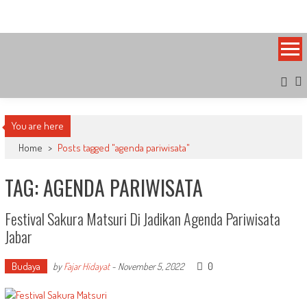
Skip
Bandung Side
Sisi Cantik Bandung
to
content
You are here
Home
>
Posts tagged "agenda pariwisata"
TAG: AGENDA PARIWISATA
Festival Sakura Matsuri Di Jadikan Agenda Pariwisata
Jabar
Budaya
0
by
Fajar Hidayat
-
November 5, 2022