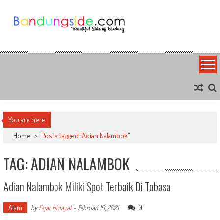
Skip
to
content
Bandung Side
Sisi Cantik Bandung
You are here
Home
>
Posts tagged "Adian Nalambok"
TAG: ADIAN NALAMBOK
Adian Nalambok Miliki Spot Terbaik Di Tobasa
Alam
0
by
Fajar Hidayat
-
Februari 19, 2021