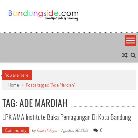
Skip
to
content
Bandung Side
Sisi Cantik Bandung
You are here
Home
>
Posts tagged "Ade Mardiah"
TAG: ADE MARDIAH
LPK AMA Institute Buka Pemagangan Di Kota Bandung
Community
0
by
Fajar Hidayat
-
Agustus 30, 2021