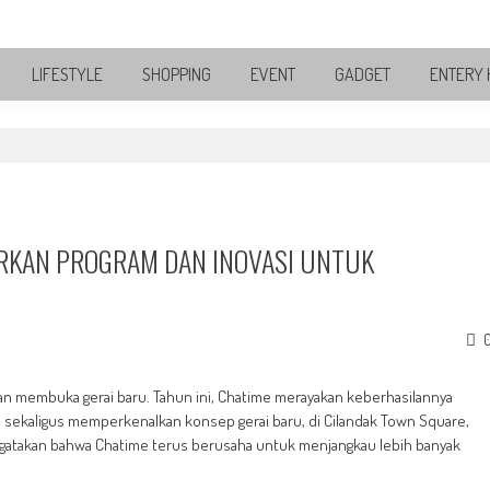
LIFESTYLE
SHOPPING
EVENT
GADGET
ENTERY 
DIRKAN PROGRAM DAN INOVASI UNTUK
an membuka gerai baru. Tahun ini, Chatime merayakan keberhasilannya
sekaligus memperkenalkan konsep gerai baru, di Cilandak Town Square,
engatakan bahwa Chatime terus berusaha untuk menjangkau lebih banyak