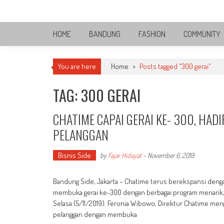
Skip
Bandung Side
to
Sisi Cantik Bandung
content
HOME
BANDUNG
FASHION
COMMUNITY
You are here
Home
>
Posts tagged "300 gerai"
TAG: 300 GERAI
CHATIME CAPAI GERAI KE- 300, HA
PELANGGAN
Bisnis Side
by
Fajar Hidayat
-
November 6, 2019
Bandung Side, Jakarta – Chatime terus berekspansi deng
membuka gerai ke-300 dengan berbagai program menarik, 
Selasa (5/11/2019). Feronia Wibowo, Direktur Chatime m
pelanggan dengan membuka