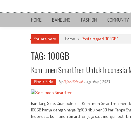
Skip
Bandung Side
to
Sisi Cantik Bandung
content
HOME
BANDUNG
FASHION
COMMUNITY
You are here
Home
>
Posts tagged "100GB"
TAG: 100GB
Komitmen Smartfren Untuk Indonesia 
Bisnis Side
by
Fajar Hidayat
-
Agustus 1, 2023
Bandung Side, Ciumbuleuit – Komitmen Smartfren mendu
100GB hanya dengan harga Rp100 ribu per 30 hari Tanpa Sya
Indonesia, komitmen Smartfren juga saat menyambut Hari