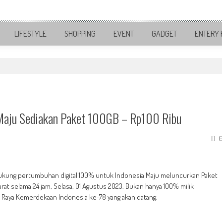
LIFESTYLE
SHOPPING
EVENT
GADGET
ENTERY 
Maju Sediakan Paket 100GB – Rp100 Ribu
kung pertumbuhan digital 100% untuk Indonesia Maju meluncurkan Paket
rat selama 24 jam, Selasa, 01 Agustus 2023. Bukan hanya 100% milik
 Raya Kemerdekaan Indonesia ke-78 yang akan datang,