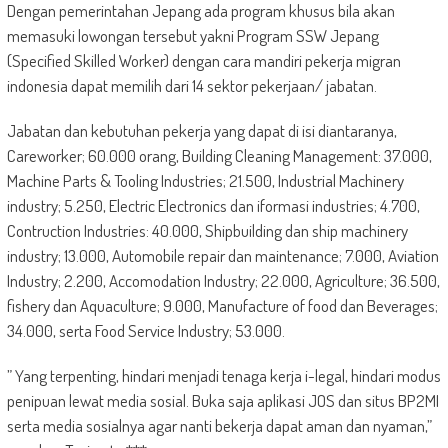
Dengan pemerintahan Jepang ada program khusus bila akan
memasuki lowongan tersebut yakni Program SSW Jepang
(Specified Skilled Worker) dengan cara mandiri pekerja migran
indonesia dapat memilih dari 14 sektor pekerjaan/ jabatan.
Jabatan dan kebutuhan pekerja yang dapat di isi diantaranya,
Careworker; 60.000 orang, Building Cleaning Management: 37.000,
Machine Parts & Tooling Industries; 21.500, Industrial Machinery
industry; 5.250, Electric Electronics dan iformasi industries; 4.700,
Contruction Industries: 40.000, Shipbuilding dan ship machinery
industry; 13.000, Automobile repair dan maintenance; 7.000, Aviation
Industry; 2.200, Accomodation Industry; 22.000, Agriculture; 36.500,
fishery dan Aquaculture; 9.000, Manufacture of food dan Beverages;
34.000, serta Food Service Industry; 53.000.
” Yang terpenting, hindari menjadi tenaga kerja i-legal, hindari modus
penipuan lewat media sosial. Buka saja aplikasi JOS dan situs BP2MI
serta media sosialnya agar nanti bekerja dapat aman dan nyaman,”