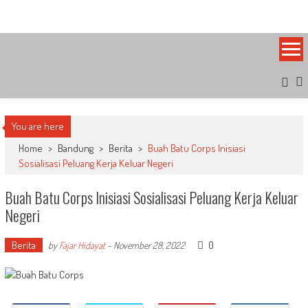
Skip
Bandung Side
Sisi Cantik Bandung
to
content
You are here
Home
>
Bandung
>
Berita
>
Buah Batu Corps Inisiasi
Sosialisasi Peluang Kerja Keluar Negeri
Buah Batu Corps Inisiasi Sosialisasi Peluang Kerja Keluar
Negeri
Berita
0
by
Fajar Hidayat
-
November 28, 2022