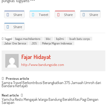
pungkas Tugiyarto.***
Share
Tweet
Share
Share
Share
Tagged
bagus machdiantoro
bbc
bp2mi
buah batu corps
Jabar One Service
JOS
Pekerja Migran Indonesia
Fajar Hidayat
http://www.bandungside.com
Post
Previous article
Samira Travel Berkontribusi Berangkatkan 375 Jamaah Umroh dari
navigation
Bandara Kertajati
Next article
Yamcha Resto Mengajak Warga Bandung Beraktifitas Pagi Dengan
Sarapan