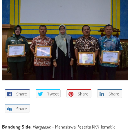
Share
Tweet
Share
Share
Share
Bandung Side
,
Margaasih
– Mahasiswa Peserta KKN Tematik