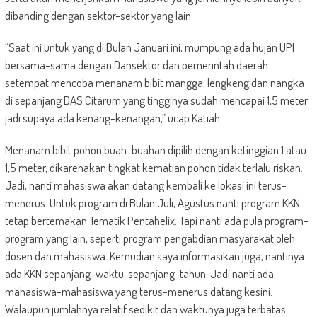
dibanding dengan sektor-sektor yang lain.
“Saat ini untuk yang di Bulan Januari ini, mumpung ada hujan UPI
bersama-sama dengan Dansektor dan pemerintah daerah
setempat mencoba menanam bibit mangga, lengkeng dan nangka
di sepanjang DAS Citarum yang tingginya sudah mencapai 1,5 meter
jadi supaya ada kenang-kenangan,” ucap Katiah.
Menanam bibit pohon buah-buahan dipilih dengan ketinggian 1 atau
1,5 meter, dikarenakan tingkat kematian pohon tidak terlalu riskan.
Jadi, nanti mahasiswa akan datang kembali ke lokasi ini terus-
menerus. Untuk program di Bulan Juli, Agustus nanti program KKN
tetap bertemakan Tematik Pentahelix. Tapi nanti ada pula program-
program yang lain, seperti program pengabdian masyarakat oleh
dosen dan mahasiswa. Kemudian saya informasikan juga, nantinya
ada KKN sepanjang-waktu, sepanjang-tahun. Jadi nanti ada
mahasiswa-mahasiswa yang terus-menerus datang kesini.
Walaupun jumlahnya relatif sedikit dan waktunya juga terbatas