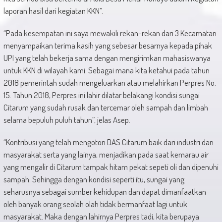
laporan hasil dari kegiatan KKN”.
“Pada kesempatan ini saya mewakili rekan-rekan dari 3 Kecamatan
menyampaikan terima kasih yang sebesar besarnya kepada pihak
UPI yang telah bekerja sama dengan mengirimkan mahasiswanya
untuk KKN di wilayah kami. Sebagai mana kita ketahui pada tahun
2018 pemerintah sudah mengeluarkan atau melahirkan Perpres No.
15. Tahun 2018, Perpres ini lahir dilatar belakangi kondisi sungai
Citarum yang sudah rusak dan tercemar oleh sampah dan limbah
selama bepuluh puluh tahun”, jelas Asep.
“Kontribusi yang telah mengotori DAS Citarum baik dari industri dan
masyarakat serta yang lainya, menjadikan pada saat kemarau air
yang mengalir di Citarum tampak hitam pekat sepeti oli dan dipenuhi
sampah. Sehingga dengan kondisi seperti itu, sungai yang
seharusnya sebagai sumber kehidupan dan dapat dimanfaatkan
oleh banyak orang seolah olah tidak bermanfaat lagi untuk
masyarakat. Maka dengan lahirnya Perpres tadi, kita berupaya