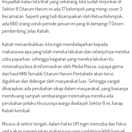
Insyaallah kalau kita lihat yang sekarang, kita sudah terjunkan di
Sektor 8 Citarum Harum ini ada 17 kelompok yang meng-cover 3
Kecamatan. Seperti yang tadi disampaikan oleh Ketua Kelompok,
ada 660 orang untuk periode januari ini yang di dampingi 7 Dosen
pembimbing,”jelas Katiah.
Katiah menambahkan, kita ingin membelajarkan kepada
mahasiswa apa yang telah mereka lakukan dan selanjutnya mereka
coba paparkan, sehingga kegiatan yang mereka lakukan itu
minimalnya bisa di informasikan oleh Media Massa, supaya gema
dari hasil KKN Tematik Citarum Harum Pentahelix akan terus
digulirkan dan didengar oleh masyarakat luas. Sehingga sangat
diharapkan ada perubahan sikap dalam masyarakat, yang biasanya
membuang sampah sembarangan minimalnya mereka ada
perubahan prilaku khususnya warga diwilayah Sektor 8 ini, harap
Katiah kembali.
Khusus di sektor tengah, dalam hal ini UPI ingin mencoba dan fokus
serta akan menerjunkan mahasiswa yang jumlahnya lebih banyak