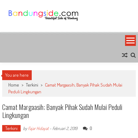
Skip
to
content
Bandung Side
Sisi Cantik Bandung
You are here
Home
>
Terkini
>
Camat Margaasih; Banyak Pihak Sudah Mulai
Peduli Lingkungan
Camat Margaasih; Banyak Pihak Sudah Mulai Peduli
Lingkungan
Terkini
0
by
Fajar Hidayat
-
Februari 2, 2019