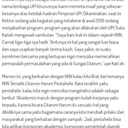
nama lembaga UPI khususnya, kami meminta maaf yang sebesar-
besarnya atas ketidak hadiran Pimpinan UPI. Dikarenakan, saat ini
Rektor sedang ada kegiatan yang notabene di awal 2019 sedang
menjabarkan program-program yang akan dilakukan oleh UPI,”kata
Katiah mengawali sambutan. “Saya baru kali ini dalam sejarah KKN,
Camat tiga-tiga nya hadir. Tentunya ini hal yang sangat luar biasa
dan saya ucapkan banyak terima kasih. Saya yakin, ini suatu
komitmen bersama yang bertujuan ingin mencoba memecahkan
permasalah permasalahan yang ada di Sungai Citarum,” ujar Kati’ah.
Momen ini, yang berkaitan dengan KKN kalau kita lihat dari temanya
KKN Tematik Citarum Harum Pentahelix. Kata terakhir yaitu
pentahelix, kalau kita ingin mencoba mengetahui adalah sebagai
berikut “Akademisi masuk dengan program kuliah kerjanya yaitu
terpadu, karena bicara Citarum Harum itu sesuatu hal yang
dibidiknya sama yaitu bagaimana caranya kita merubah prilaku dari
masyarakat yang berkaitan dengan sampah. Jadi, pentahelix bisa
kita artikan komponen akademisi, komponen pemerintah daerah