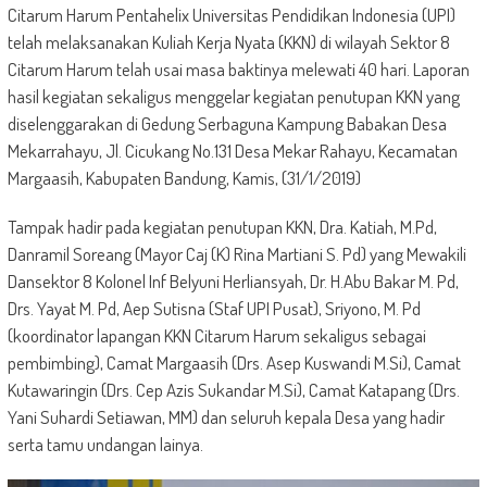
Citarum Harum Pentahelix Universitas Pendidikan Indonesia (UPI)
telah melaksanakan Kuliah Kerja Nyata (KKN) di wilayah Sektor 8
Citarum Harum telah usai masa baktinya melewati 40 hari. Laporan
hasil kegiatan sekaligus menggelar kegiatan penutupan KKN yang
diselenggarakan di Gedung Serbaguna Kampung Babakan Desa
Mekarrahayu, Jl. Cicukang No.131 Desa Mekar Rahayu, Kecamatan
Margaasih, Kabupaten Bandung, Kamis, (31/1/2019)
Tampak hadir pada kegiatan penutupan KKN, Dra. Katiah, M.Pd,
Danramil Soreang (Mayor Caj (K) Rina Martiani S. Pd) yang Mewakili
Dansektor 8 Kolonel Inf Belyuni Herliansyah, Dr. H.Abu Bakar M. Pd,
Drs. Yayat M. Pd, Aep Sutisna (Staf UPI Pusat), Sriyono, M. Pd
(koordinator lapangan KKN Citarum Harum sekaligus sebagai
pembimbing), Camat Margaasih (Drs. Asep Kuswandi M.Si), Camat
Kutawaringin (Drs. Cep Azis Sukandar M.Si), Camat Katapang (Drs.
Yani Suhardi Setiawan, MM) dan seluruh kepala Desa yang hadir
serta tamu undangan lainya.