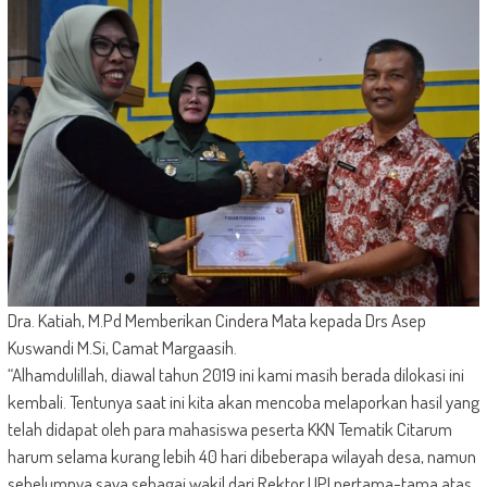
Dra. Katiah, M.Pd Memberikan Cindera Mata kepada Drs Asep
Kuswandi M.Si, Camat Margaasih.
“Alhamdulillah, diawal tahun 2019 ini kami masih berada dilokasi ini
kembali. Tentunya saat ini kita akan mencoba melaporkan hasil yang
telah didapat oleh para mahasiswa peserta KKN Tematik Citarum
harum selama kurang lebih 40 hari dibeberapa wilayah desa, namun
sebelumnya saya sebagai wakil dari Rektor UPI pertama-tama atas