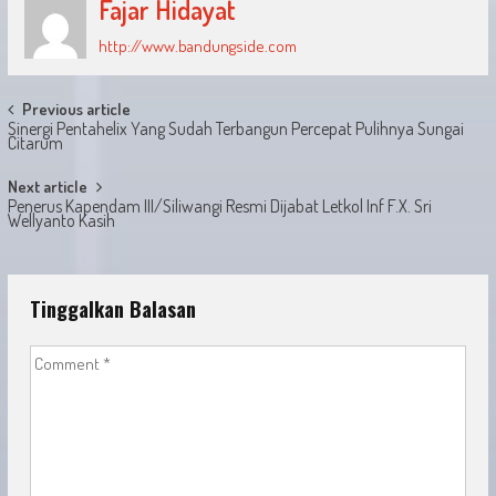
Fajar Hidayat
http://www.bandungside.com
Post
Previous article
Sinergi Pentahelix Yang Sudah Terbangun Percepat Pulihnya Sungai
navigation
Citarum
Next article
Penerus Kapendam III/Siliwangi Resmi Dijabat Letkol Inf F.X. Sri
Wellyanto Kasih
Tinggalkan Balasan