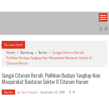
Skip
Bandung Side
Sisi Cantik Bandung
to
content
You are here
Home
>
Bandung
>
Berita
>
Sungai Citarum Bersih,
Pulihkan Budaya Tangkap Ikan Masyarakat Bantaran Sektor 8
Citarum Harum
Sungai Citarum Bersih, Pulihkan Budaya Tangkap Ikan
Masyarakat Bantaran Sektor 8 Citarum Harum
Berita
0
by
Fajar Hidayat
-
November 25, 2018