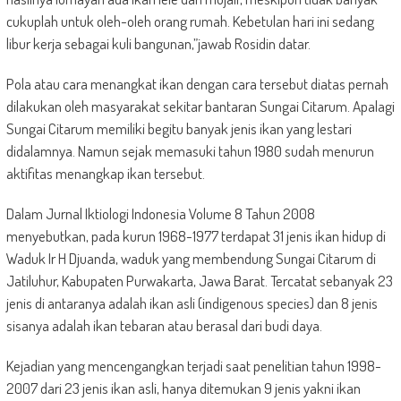
cukuplah untuk oleh-oleh orang rumah. Kebetulan hari ini sedang
libur kerja sebagai kuli bangunan,”jawab Rosidin datar.
Pola atau cara menangkat ikan dengan cara tersebut diatas pernah
dilakukan oleh masyarakat sekitar bantaran Sungai Citarum. Apalagi
Sungai Citarum memiliki begitu banyak jenis ikan yang lestari
didalamnya. Namun sejak memasuki tahun 1980 sudah menurun
aktifitas menangkap ikan tersebut.
Dalam Jurnal Iktiologi Indonesia Volume 8 Tahun 2008
menyebutkan, pada kurun 1968-1977 terdapat 31 jenis ikan hidup di
Waduk Ir H Djuanda, waduk yang membendung Sungai Citarum di
Jatiluhur, Kabupaten Purwakarta, Jawa Barat. Tercatat sebanyak 23
jenis di antaranya adalah ikan asli (indigenous species) dan 8 jenis
sisanya adalah ikan tebaran atau berasal dari budi daya.
Kejadian yang mencengangkan terjadi saat penelitian tahun 1998-
2007 dari 23 jenis ikan asli, hanya ditemukan 9 jenis yakni ikan