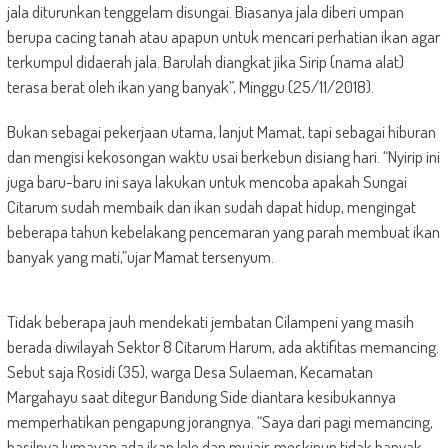
jala diturunkan tenggelam disungai. Biasanya jala diberi umpan
berupa cacing tanah atau apapun untuk mencari perhatian ikan agar
terkumpul didaerah jala. Barulah diangkat jika Sirip (nama alat)
terasa berat oleh ikan yang banyak”, Minggu (25/11/2018).
Bukan sebagai pekerjaan utama, lanjut Mamat, tapi sebagai hiburan
dan mengisi kekosongan waktu usai berkebun disiang hari. “Nyirip ini
juga baru-baru ini saya lakukan untuk mencoba apakah Sungai
Citarum sudah membaik dan ikan sudah dapat hidup, mengingat
beberapa tahun kebelakang pencemaran yang parah membuat ikan
banyak yang mati,”ujar Mamat tersenyum.
Tidak beberapa jauh mendekati jembatan Cilampeni yang masih
berada diwilayah Sektor 8 Citarum Harum, ada aktifitas memancing.
Sebut saja Rosidi (35), warga Desa Sulaeman, Kecamatan
Margahayu saat ditegur Bandung Side diantara kesibukannya
memperhatikan pengapung jorangnya. “Saya dari pagi memancing,
hasilnya lumayan ada ikan lele dan mujair, meskipun tidak banyak