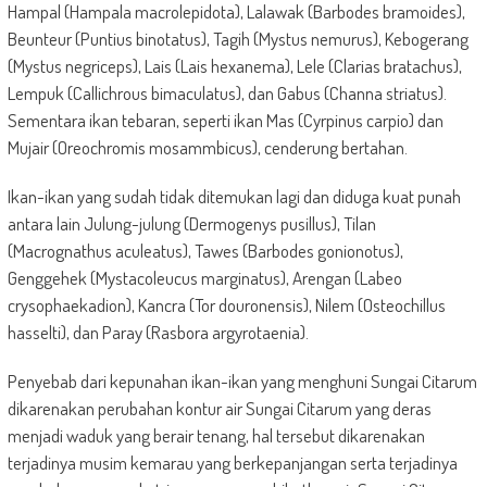
Hampal (Hampala macrolepidota), Lalawak (Barbodes bramoides),
Beunteur (Puntius binotatus), Tagih (Mystus nemurus), Kebogerang
(Mystus negriceps), Lais (Lais hexanema), Lele (Clarias bratachus),
Lempuk (Callichrous bimaculatus), dan Gabus (Channa striatus).
Sementara ikan tebaran, seperti ikan Mas (Cyrpinus carpio) dan
Mujair (Oreochromis mosammbicus), cenderung bertahan.
Ikan-ikan yang sudah tidak ditemukan lagi dan diduga kuat punah
antara lain Julung-julung (Dermogenys pusillus), Tilan
(Macrognathus aculeatus), Tawes (Barbodes gonionotus),
Genggehek (Mystacoleucus marginatus), Arengan (Labeo
crysophaekadion), Kancra (Tor douronensis), Nilem (Osteochillus
hasselti), dan Paray (Rasbora argyrotaenia).
Penyebab dari kepunahan ikan-ikan yang menghuni Sungai Citarum
dikarenakan perubahan kontur air Sungai Citarum yang deras
menjadi waduk yang berair tenang, hal tersebut dikarenakan
terjadinya musim kemarau yang berkepanjangan serta terjadinya