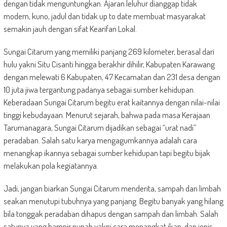
dengan tidak menguntungkan. Ajaran leluhur dianggap tidak
modern, kuno, jadul dan tidak up to date membuat masyarakat
semakin jauh dengan sifat Kearifan Lokal.
Sungai Citarum yang memiliki panjang 269 kilometer, berasal dari
hulu yakni Situ Cisanti hingga berakhir dihilir, Kabupaten Karawang
dengan melewati 6 Kabupaten, 47 Kecamatan dan 231 desa dengan
10 juta jiwa tergantung padanya sebagai sumber kehidupan.
Keberadaan Sungai Citarum begitu erat kaitannya dengan nilai-nilai
tinggi kebudayaan. Menurut sejarah, bahwa pada masa Kerajaan
Tarumanagara, Sungai Citarum dijadikan sebagai “urat nadi”
peradaban. Salah satu karya mengagumkannya adalah cara
menangkap ikannya sebagai sumber kehidupan tapi begitu bijak
melakukan pola kegiatannya.
Jadi, jangan biarkan Sungai Citarum menderita, sampah dan limbah
seakan menutupi tubuhnya yang panjang. Begitu banyak yang hilang
bila tonggak peradaban dihapus dengan sampah dan limbah. Salah
satunya yang hampir punah yakni cara menangkat ikan, dan jenis