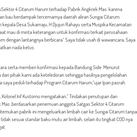
asSektor 4 Citarum Harum terhadap Pabrik Angkrek Mas karena
an bau berdampak tercemarnya daerah aliran Sungai Citarum.
n kepala Desa Sukamaju, H Djujun Rahayu serta Muspika Kecamatan
 saat mau di minta keterangan untuk konfirmasi terkait perusahaan
arum dengan lantangnya berbicara” Saya tidak usah di wawancara, Saya
atkan nada ketus.
cara serta memberi konfirmasi kepada Bandung Side. Menurut
a dari pihak kami ada keteledoran sehingga hasilnya pengelolahan
na saya peduli terhadap Program Citarum Harum,”ujar Ipan pasrah.
, Kolonel Inf Kustomo mengatakan,” Tindakan penutupan dan
ek Mas ,berdasarkan penemuan anggota Satgas Sektor 4 Citarum
temukan pabrik ini mengeluarkan limbah cair ke Sungai Citarum tanpa
idak sesuai standar baku mutu air limbah, selain itu tingkat COD nya
at.