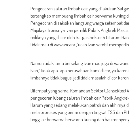
Pengecoran saluran limbah cair yang dilakukan Satg
tertangkap membuang limbah cair berwarna kuning d
Pengecoran di saksikan langsung warga setempat da
Majalaya. Ironisnya Ivan pemilik Pabrik Angkrek Mas,
miliknya yang di cor oleh Satgas Sektor 4 Citarum H
tidak mau di wawancara ,”ucap Ivan sambil memperlih
Namun tidak lama berselang Ivan mau juga di wawan
Ivan,”Tidak apa-apa perusahaan kami di cor, ya karen
limbahnya tidak bagus, jadi tidak masalah di cor kare
Ditempat yang sama, Komandan Sektor (Dansektor) 4
pengecoran lubang saluran limbah cair Pabrik Angkr
Harum yang sedang melakukan patroli dan akhirnya di
melalui proses yang benar dengan tingkat TSS dan PH t
tinggi,air berwarna berwarna kuning dan bau menyeng