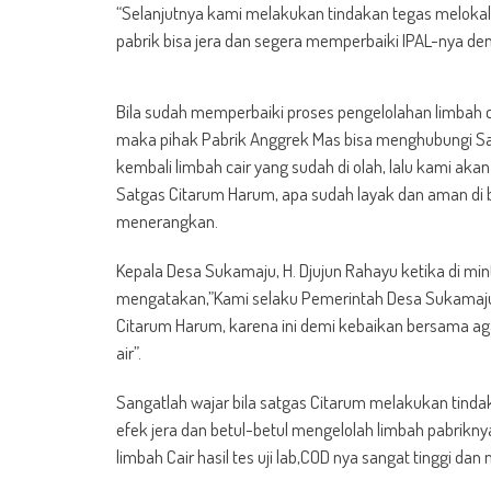
“Selanjutnya kami melakukan tindakan tegas melokalis
pabrik bisa jera dan segera memperbaiki IPAL-nya de
Bila sudah memperbaiki proses pengelolahan limbah c
maka pihak Pabrik Anggrek Mas bisa menghubungi Sat
kembali limbah cair yang sudah di olah, lalu kami aka
Satgas Citarum Harum, apa sudah layak dan aman di b
menerangkan.
Kepala Desa Sukamaju, H. Djujun Rahayu ketika di mi
mengatakan,”Kami selaku Pemerintah Desa Sukamaju,
Citarum Harum, karena ini demi kebaikan bersama ag
air”.
Sangatlah wajar bila satgas Citarum melakukan tin
efek jera dan betul-betul mengelolah limbah pabrikny
limbah Cair hasil tes uji lab,COD nya sangat tinggi da