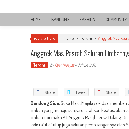
Skip
Bandung Side
to
Sisi Cantik Bandung
content
HOME
BANDUNG
FASHION
COMMUNITY
You are here
Home
>
Terkini
>
Anggrek Mas Pasra
Anggrek Mas Pasrah Saluran Limbahnya
Terkini
by
Fajar Hidayat
-
Juli 24, 2018
Share
Tweet
Share
Bandung Side
, Suka Maju, Majalaya – Usai memberi
limbah yang menuju sungai di arahkan keatas, akan 
limbah cair maka PT Anggrek Mas jl. Leuwi Dulang, 
kain rajut ditutup juga saluran pembuangannya oleh S