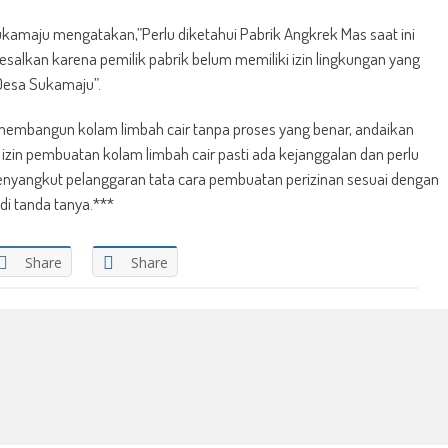
ukamaju mengatakan,”Perlu diketahui Pabrik Angkrek Mas saat ini
alkan karena pemilik pabrik belum memiliki izin lingkungan yang
 Desa Sukamaju”.
 membangun kolam limbah cair tanpa proses yang benar, andaikan
zin pembuatan kolam limbah cair pasti ada kejanggalan dan perlu
enyangkut pelanggaran tata cara pembuatan perizinan sesuai dengan
di tanda tanya.***
Share
Share