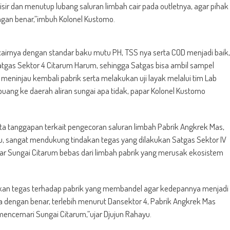
ir dan menutup lubang saluran limbah cair pada outletnya, agar pihak
ngan benar,”imbuh Kolonel Kustomo.
airnya dengan standar baku mutu PH, TSS nya serta COD menjadi baik,
gas Sektor 4 Citarum Harum, sehingga Satgas bisa ambil sampel
n meninjau kembali pabrik serta melakukan uji layak melalui tim Lab
uang ke daerah aliran sungai apa tidak, papar Kolonel Kustomo
nta tanggapan terkait pengecoran saluran limbah Pabrik Angkrek Mas,
 sangat mendukung tindakan tegas yang dilakukan Satgas Sektor IV
ar Sungai Citarum bebas dari limbah pabrik yang merusak ekosistem
dakan tegas terhadap pabrik yang membandel agar kedepannya menjadi
a dengan benar, terlebih menurut Dansektor 4, Pabrik Angkrek Mas
n mencemari Sungai Citarum,”ujar Djujun Rahayu.